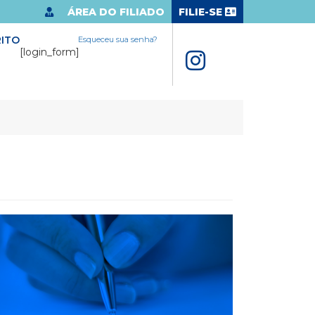
ÁREA DO FILIADO
FILIE-SE
ITO
Esqueceu sua senha?
[login_form]