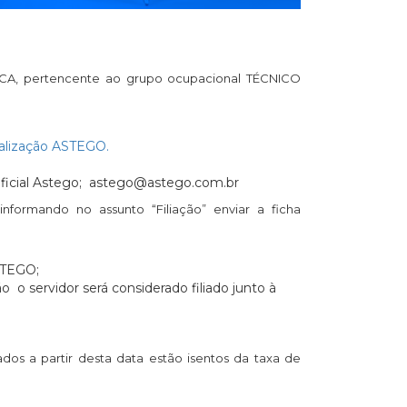
CA, pertencente ao grupo ocupacional TÉCNICO
tualização ASTEGO.
 oficial Astego; astego@astego.com.br
 informando no assunto “Filiação” enviar a ficha
STEGO;
 o servidor será considerado filiado junto à
ados a partir desta data estão isentos da taxa de