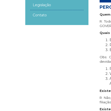
Legislação
PER
Quem 
Contato
R: Tod
GOVER
Quais 
Obs: O
devida
Existe
R: Não
filiação
Existe