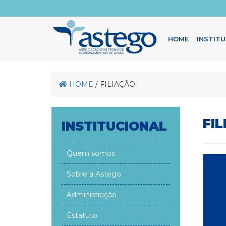
HOME
INSTIT
HOME
/ FILIAÇÃO
FI
INSTITUCIONAL
Quem somos
Sobre a Astego
Administração
Estatuto