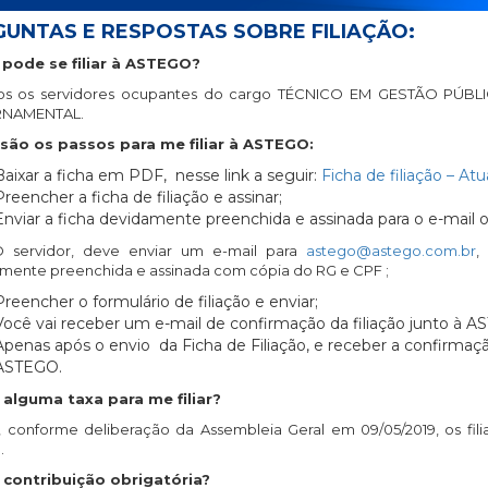
GUNTAS E RESPOSTAS SOBRE FILIAÇÃO:
pode se filiar à ASTEGO?
os os servidores ocupantes do cargo TÉCNICO EM GESTÃO PÚBLI
NAMENTAL.
são os passos para me filiar à ASTEGO:
Baixar a ficha em PDF, nesse link a seguir:
Ficha de filiação – A
Preencher a ficha de filiação e assinar;
Enviar a ficha devidamente preenchida e assinada para o e-mail
 servidor, deve enviar um e-mail para
astego@astego.com.br
,
mente preenchida e assinada com cópia do RG e CPF ;
Preencher o formulário de filiação e enviar;
Você vai receber um e-mail de confirmação da filiação junto à A
Apenas após o envio da Ficha de Filiação, e receber a confirmação
ASTEGO.
 alguma taxa para me filiar?
, conforme deliberação da Assembleia Geral em 09/05/2019, os fili
.
 contribuição obrigatória?